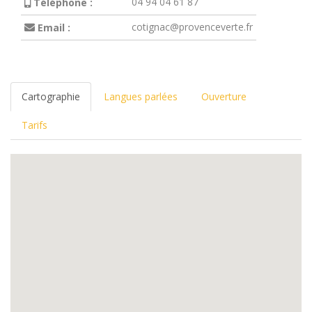
04 94 04 61 87
Téléphone :
cotignac@provenceverte.fr
Email :
Cartographie
Langues parlées
Ouverture
Tarifs