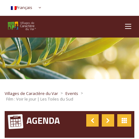
Français
>
>
Villages de Caractère du Var
Events
Film : Voir le jour | Les Toiles du Sud
AGENDA