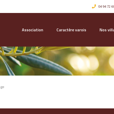
04 94 72 6
Association
Caractère varois
Nos vil
age