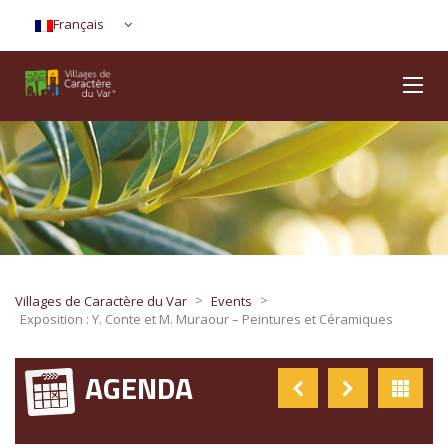
Français
>
>
Villages de Caractère du Var
Events
Exposition : Y. Conte et M. Muraour – Peintures et Céramiques
AGENDA