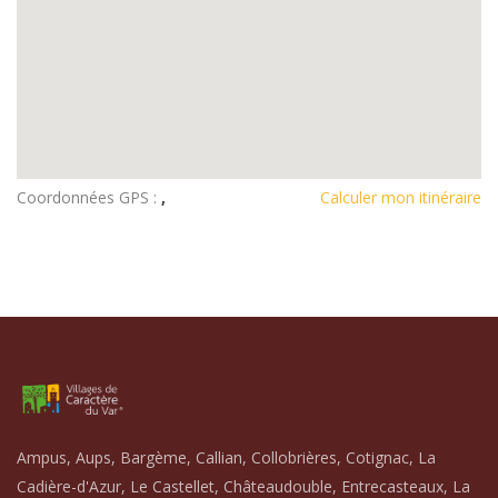
Coordonnées GPS :
,
Calculer mon itinéraire
Ampus, Aups, Bargème, Callian, Collobrières, Cotignac, La
Cadière-d'Azur, Le Castellet, Châteaudouble, Entrecasteaux, La