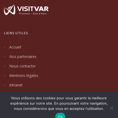
LIENS UTILES
Accueil
Nos partenaires
Nous contacter
Mentions légales
Intranet
Nous utilisons des cookies pour vous garantir la meilleure
expérience sur notre site. En poursuivant votre navigation,
nous considérerons que vous en acceptez l'utilisation.
2024 © Villages de caractère du Var. Un site créé par
DAKIN
Communication Globale
.
Ok