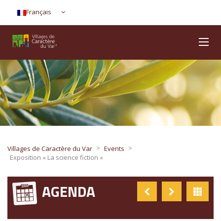
Français
>
>
Villages de Caractère du Var
Events
Exposition « La science fiction «
AGENDA