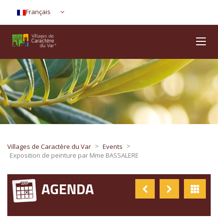
Français
>
>
Villages de Caractère du Var
Events
Exposition de peinture par Mme BASSALERE
AGENDA