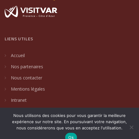
LIENS UTILES
Accueil
Nos partenaires
Nous contacter
Mentions légales
Intranet
Nous utilisons des cookies pour vous garantir la meilleure
expérience sur notre site. En poursuivant votre navigation,
nous considérerons que vous en acceptez l'utilisation.
2024 © Villages de caractère du Var. Un site créé par
DAKIN
Communication Globale
.
Ok