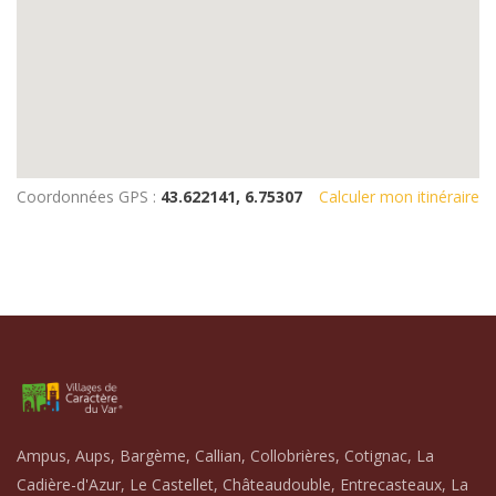
Coordonnées GPS :
43.622141, 6.75307
Calculer mon itinéraire
Ampus, Aups, Bargème, Callian, Collobrières, Cotignac, La
Cadière-d'Azur, Le Castellet, Châteaudouble, Entrecasteaux, La