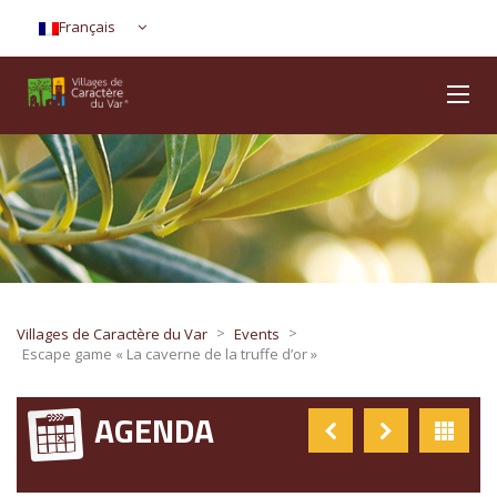
Français
>
>
Villages de Caractère du Var
Events
Escape game « La caverne de la truffe d’or »
AGENDA