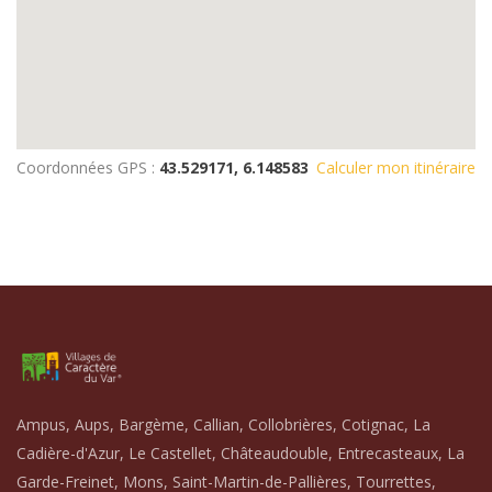
Coordonnées GPS :
43.529171, 6.148583
Calculer mon itinéraire
Ampus, Aups, Bargème, Callian, Collobrières, Cotignac, La
Cadière-d'Azur, Le Castellet, Châteaudouble, Entrecasteaux, La
Garde-Freinet, Mons, Saint-Martin-de-Pallières, Tourrettes,