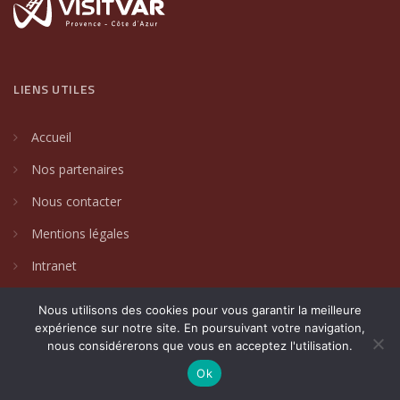
LIENS UTILES
Accueil
Nos partenaires
Nous contacter
Mentions légales
Intranet
Nous utilisons des cookies pour vous garantir la meilleure
expérience sur notre site. En poursuivant votre navigation,
nous considérerons que vous en acceptez l'utilisation.
2024 © Villages de caractère du Var. Un site créé par
DAKIN
Communication Globale
.
Ok