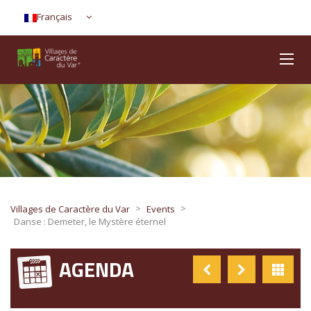
Français
>
>
Villages de Caractère du Var
Events
Danse : Demeter, le Mystère éternel
AGENDA