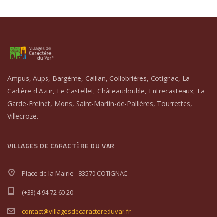
Ampus, Aups, Bargème, Callian, Collobrières, Cotignac, La
Cadière-d'Azur, Le Castellet, Châteaudouble, Entrecasteaux, La
Garde-Freinet, Mons, Saint-Martin-de-Pallières, Tourrettes,
Villecroze.
VILLAGES DE CARACTÈRE DU VAR
Place de la Mairie - 83570 COTIGNAC
(+33) 4 94 72 60 20
contact@villagesdecaractereduvar.fr