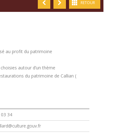
RETOUR
é au profit du patrimoine
 choisies autour d’un thème
staurations du patrimoine de Callian (
 03 34
llard@culture.gouv.fr