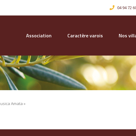
04 94 72 6
Association
Caractère varois
Nos vil
Musica Amata »