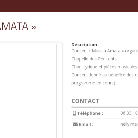
AMATA »
Description :
Concert « Musica Amata » organis
Chapelle des Pénitents
Chant lyrique et pièces musicales
Concert donné au bénéfice des re
programme en cours)
CONTACT
06 33 18
Téléphone :
nelly.mai
Email :