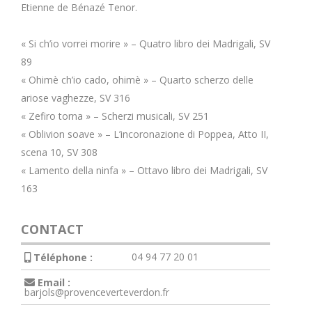
Etienne de Bénazé Tenor.
« Si ch’io vorrei morire » – Quatro libro dei Madrigali, SV
89
« Ohimè ch’io cado, ohimè » – Quarto scherzo delle
ariose vaghezze, SV 316
« Zefiro torna » – Scherzi musicali, SV 251
« Oblivion soave » – L’incoronazione di Poppea, Atto II,
scena 10, SV 308
« Lamento della ninfa » – Ottavo libro dei Madrigali, SV
163
CONTACT
04 94 77 20 01
Téléphone :
Email :
barjols@provenceverteverdon.fr