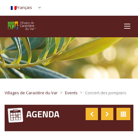
Français
>
>
Villages de Caractère du Var
Events
Concert des pompiers
AGENDA