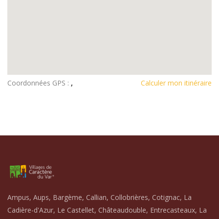
Coordonnées GPS :
,
Calculer mon itinéraire
Ampus, Aups, Bargème, Callian, Collobrières, Cotignac, La
Cadière-d'Azur, Le Castellet, Châteaudouble, Entrecasteaux, La