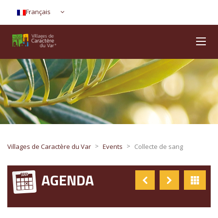
Français
>
>
Villages de Caractère du Var
Events
Collecte de sang
AGENDA