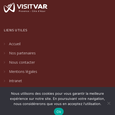
LIENS UTILES
Accueil
Nos partenaires
Nous contacter
Mentions légales
Intranet
Nous utilisons des cookies pour vous garantir la meilleure
expérience sur notre site. En poursuivant votre navigation,
nous considérerons que vous en acceptez l'utilisation.
2024 © Villages de caractère du Var. Un site créé par
DAKIN
Communication Globale
.
Ok