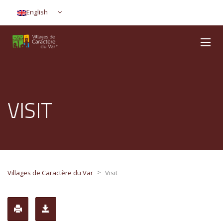
English
VISIT
>
Villages de Caractère du Var
Visit