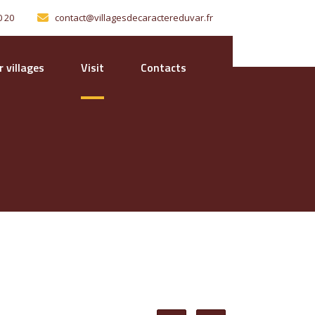
0 20
contact@villagesdecaractereduvar.fr
 villages
Visit
Contacts