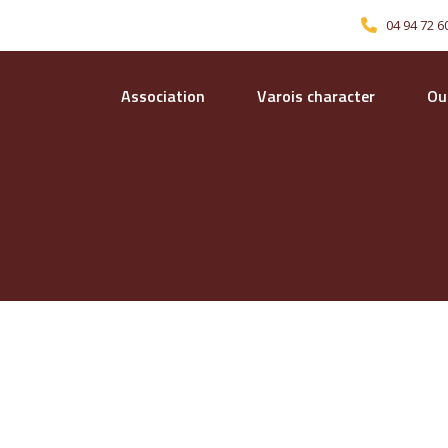
04 94 72 6
Association
Varois character
Our