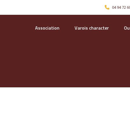
04 94 72 6
Association
Varois character
Our