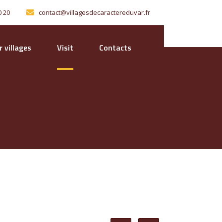
0 20
contact@villagesdecaractereduvar.fr
 villages
Visit
Contacts