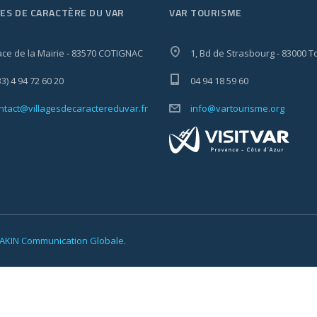
GES DE CARACTÈRE DU VAR
VAR TOURISME
ace de la Mairie - 83570 COTIGNAC
1, Bd de Strasbourg - 83000 T
33) 4 94 72 60 20
04 94 18 59 60
ntact@villagesdecaractereduvar.fr
info@vartourisme.org
AKIN Communication Globale
.