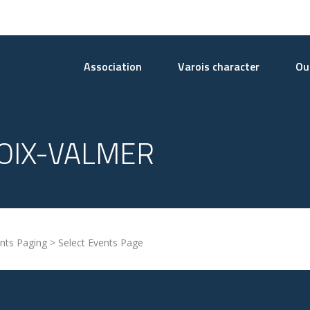
Association
Varois character
Our
ROIX-VALMER
nts Paging > Select Events Page