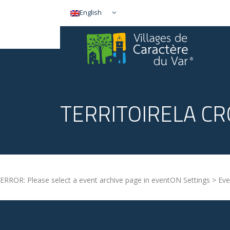
English
TERRITOIRELA C
ERROR: Please select a event archive page in eventON Settings > Eve