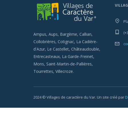
VILLA
Pl
(+
Ampus, Aups, Bargème, Callian,
Collobrières, Cotignac, La Cadière-
co
d'Azur, Le Castellet, Châteaudouble,
Entrecasteaux, La Garde-Freinet,
Mons, Saint-Martin-de-Pallières,
Tourrettes, Villecroze.
2024 © Villages de caractère du Var. Un site créé par
D