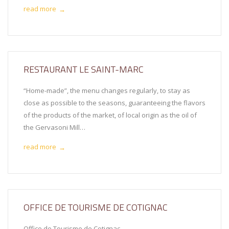
read more
→
RESTAURANT LE SAINT-MARC
“Home-made”, the menu changes regularly, to stay as
close as possible to the seasons, guaranteeing the flavors
of the products of the market, of local origin as the oil of
the Gervasoni Mill…
read more
→
OFFICE DE TOURISME DE COTIGNAC
Office de Tourisme de Cotignac