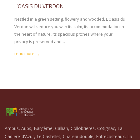
L’OASIS DU VERDON
Nestled in a green setting, flowery and wooded, L’Oasis du
Verdon will seduce you with its calm, its accommodation in
the heart of nature, its spacious pitches where your
privacy is preserved and…
read more
→
Ampus, Aups, Bargème, Callian, Collobrières, Cotignac, La
Cadière-d'Azur, Le Castellet, Châteaudouble, Entrecasteaux, La