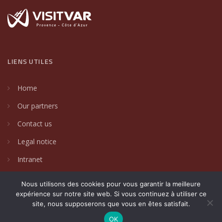
LIENS UTILES
Home
Our partners
Contact us
Legal notice
Intranet
Nous utilisons des cookies pour vous garantir la meilleure
expérience sur notre site web. Si vous continuez à utiliser ce
site, nous supposerons que vous en êtes satisfait.
2024 © Villages de caractère du Var. Un site créé par
DAKIN
Communication Globale
.
OK