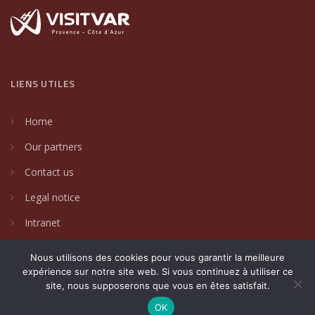
LIENS UTILES
Home
Our partners
Contact us
Legal notice
Intranet
Nous utilisons des cookies pour vous garantir la meilleure
expérience sur notre site web. Si vous continuez à utiliser ce
site, nous supposerons que vous en êtes satisfait.
2024 © Villages de caractère du Var. Un site créé par
DAKIN
Communication Globale
.
OK