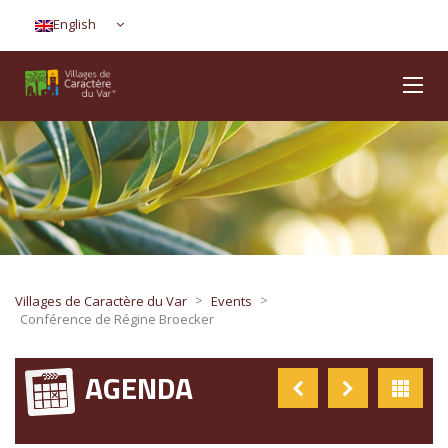
English
>
>
Villages de Caractère du Var
Events
Conférence de Régine Broecker
AGENDA