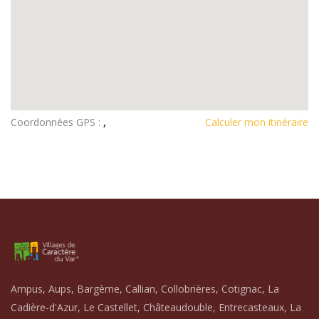
Coordonnées GPS :
,
Calculer mon itinéraire
Ampus, Aups, Bargème, Callian, Collobrières, Cotignac, La
Cadière-d'Azur, Le Castellet, Châteaudouble, Entrecasteaux, La