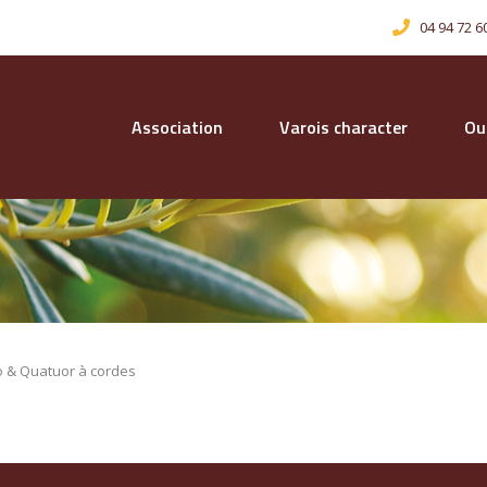
04 94 72 6
Association
Varois character
Our
o & Quatuor à cordes