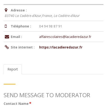
Adresse :
83740 La Cadière-d’Azur,France
,
La Cadière-d’Azur
Téléphone :
04 94 98 87 91
Email :
affairescolaires@lacadieredazur.fr
Site internet :
https://lacadieredazur.fr
Report
SEND MESSAGE TO MODERATOR
*
Contact Name