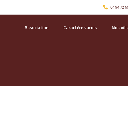
04 94 72 6
Association
Caractère varois
Nos vil