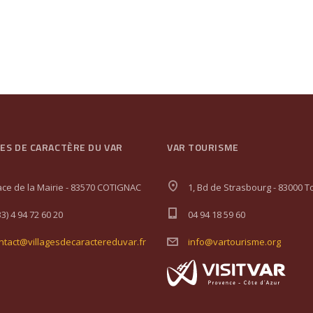
GES DE CARACTÈRE DU VAR
VAR TOURISME
ace de la Mairie - 83570 COTIGNAC
1, Bd de Strasbourg - 83000 T
33) 4 94 72 60 20
04 94 18 59 60
ntact@villagesdecaractereduvar.fr
info@vartourisme.org