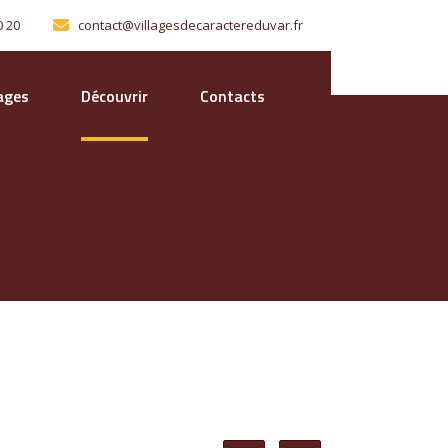
0 20
contact@villagesdecaractereduvar.fr
lages
Découvrir
Contacts