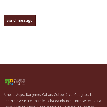
Ampus, Aups, Bargème, Callian, Collobrières, Cotignac, La
Cadière-d'Azur, Le Castellet, Châteaudouble, Entrecasteaux, La
Garde-Freinet, Mons, Saint-Martin-de-Pallières, Tourrettes,