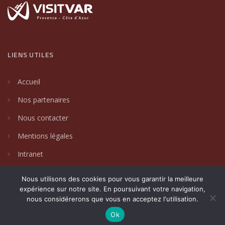
LIENS UTILES
Accueil
Nos partenaires
Nous contacter
Mentions légales
Intranet
Nous utilisons des cookies pour vous garantir la meilleure
expérience sur notre site. En poursuivant votre navigation,
nous considérerons que vous en acceptez l'utilisation.
2024 © Villages de caractère du Var. Un site créé par
DAKIN
Communication Globale
.
Ok