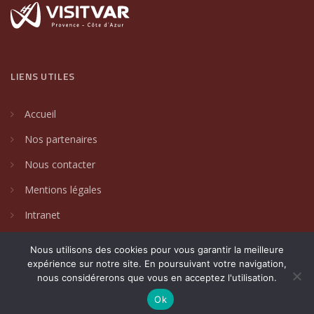
LIENS UTILES
Accueil
Nos partenaires
Nous contacter
Mentions légales
Intranet
Nous utilisons des cookies pour vous garantir la meilleure
expérience sur notre site. En poursuivant votre navigation,
nous considérerons que vous en acceptez l'utilisation.
2024 © Villages de caractère du Var. Un site créé par
DAKIN
Communication Globale
.
Ok