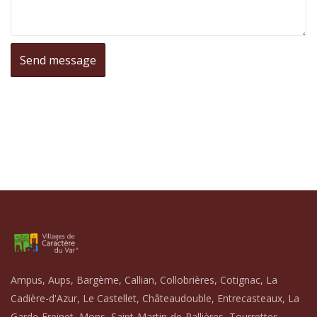
Ampus, Aups, Bargème, Callian, Collobrières, Cotignac, La
Cadière-d'Azur, Le Castellet, Châteaudouble, Entrecasteaux, La
Garde-Freinet, Mons, Saint-Martin-de-Pallières, Tourrettes,