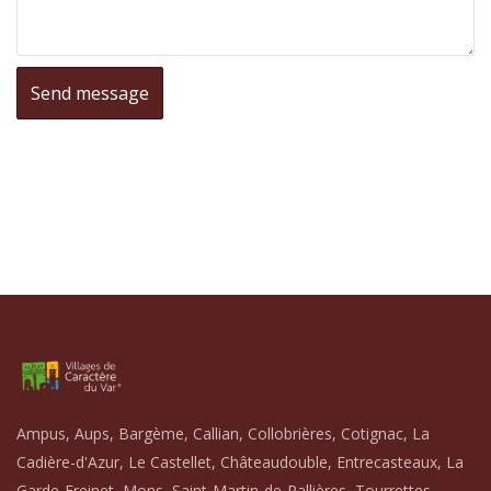
Ampus, Aups, Bargème, Callian, Collobrières, Cotignac, La
Cadière-d'Azur, Le Castellet, Châteaudouble, Entrecasteaux, La
Garde-Freinet, Mons, Saint-Martin-de-Pallières, Tourrettes,