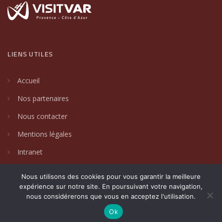
LIENS UTILES
Accueil
Nos partenaires
Nous contacter
Mentions légales
Intranet
Nous utilisons des cookies pour vous garantir la meilleure
expérience sur notre site. En poursuivant votre navigation,
nous considérerons que vous en acceptez l'utilisation.
2024 © Villages de caractère du Var. Un site créé par
DAKIN
Communication Globale
.
Ok