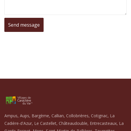
Ampus, Aups, Bargème, Callian, Collobrières, Cotignac, La
Cadière-d'Azur, Le Castellet, Châteaudouble, Entrecasteaux, La
Garde-Freinet, Mons, Saint-Martin-de-Pallières, Tourrettes,