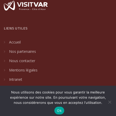
LIENS UTILES
Accueil
Nos partenaires
Nous contacter
Mentions légales
Intranet
Nous utilisons des cookies pour vous garantir la meilleure
expérience sur notre site. En poursuivant votre navigation,
nous considérerons que vous en acceptez l'utilisation.
2024 © Villages de caractère du Var. Un site créé par
DAKIN
Communication Globale
.
Ok