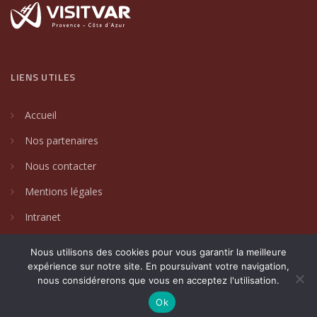
LIENS UTILES
Accueil
Nos partenaires
Nous contacter
Mentions légales
Intranet
Nous utilisons des cookies pour vous garantir la meilleure
expérience sur notre site. En poursuivant votre navigation,
nous considérerons que vous en acceptez l'utilisation.
2024 © Villages de caractère du Var. Un site créé par
DAKIN
Communication Globale
.
Ok