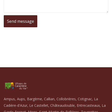
Ampus, Aups, Bargème, Callian, Collobrières, Cotignac, La
Cadière-d'Azur, Le Castellet, Châteaudouble, Entrecasteaux, La
Garde-Freinet, Mons, Saint-Martin-de-Pallières, Tourrettes,