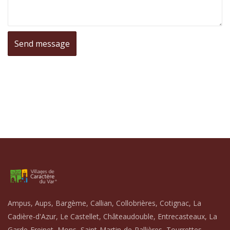
Ampus, Aups, Bargème, Callian, Collobrières, Cotignac, La
Cadière-d'Azur, Le Castellet, Châteaudouble, Entrecasteaux, La
Garde-Freinet, Mons, Saint-Martin-de-Pallières, Tourrettes,