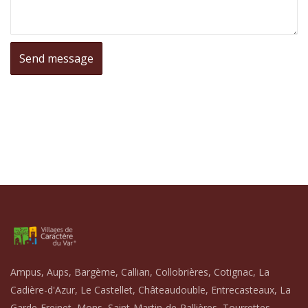
Ampus, Aups, Bargème, Callian, Collobrières, Cotignac, La
Cadière-d'Azur, Le Castellet, Châteaudouble, Entrecasteaux, La
Garde-Freinet, Mons, Saint-Martin-de-Pallières, Tourrettes,