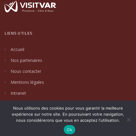
LIENS UTILES
Accueil
Nos partenaires
Nous contacter
Mentions légales
Intranet
Nous utilisons des cookies pour vous garantir la meilleure
expérience sur notre site. En poursuivant votre navigation,
nous considérerons que vous en acceptez l'utilisation.
2024 © Villages de caractère du Var. Un site créé par
DAKIN
Communication Globale
.
Ok