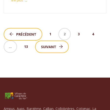
lire plus
→
1
2
3
4
PRÉCÉDENT
…
13
SUIVANT
Ampus, Aups, Bargème, Callian, Collobrières, Cotignac, La