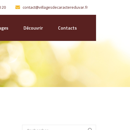
0 20
contact@villagesdecaractereduvar.fr
lages
Découvrir
Contacts