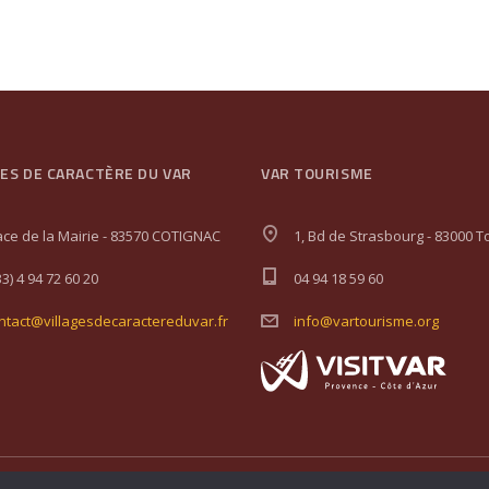
GES DE CARACTÈRE DU VAR
VAR TOURISME
ace de la Mairie - 83570 COTIGNAC
1, Bd de Strasbourg - 83000 T
33) 4 94 72 60 20
04 94 18 59 60
ntact@villagesdecaractereduvar.fr
info@vartourisme.org